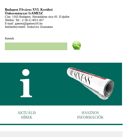
Budapest Fõváros XVI. Kerületi
Önkormányzat GAMESZ
Cím: 1163 Budapest, Havashalom utca 43. D.épület
Telefon: Tel.: (+36-1) 4011-457
E-mail: gamesz@gamesz16.hu
Intézményvezetõ: Sinkovics Zsuzsanna
Keresés
AKTUÁLIS
HASZNOS
HÍREK
INFORMÁCIÓK