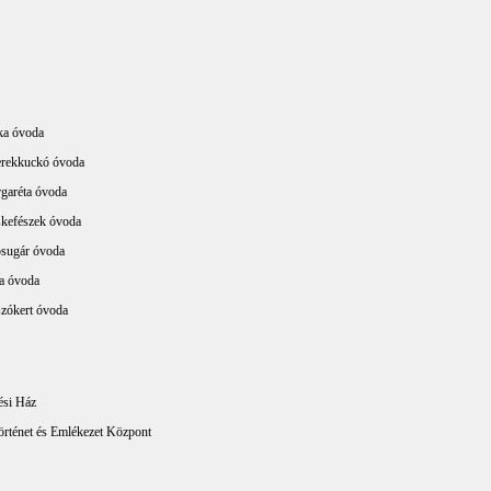
ka óvoda
erekkuckó óvoda
garéta óvoda
skefészek óvoda
sugár óvoda
a óvoda
szókert óvoda
ési Ház
örténet és Emlékezet Központ