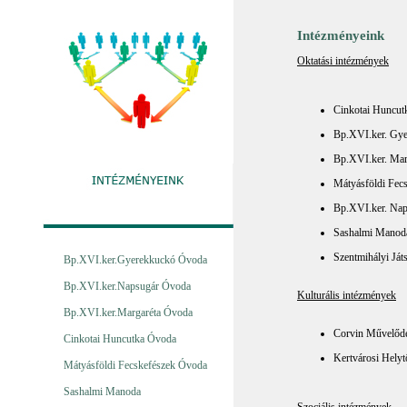
Intézményeink
Oktatási intézmények
Cinkotai Huncut
Bp.XVI.ker. Gy
Bp.XVI.ker. Mar
Mátyásföldi Fec
Bp.XVI.ker. Nap
Sashalmi Manod
Szentmihályi Ját
Bp.XVI.ker.Gyerekkuckó Óvoda
Bp.XVI.ker.Napsugár Óvoda
Kulturális intézmények
Bp.XVI.ker.Margaréta Óvoda
Corvin Művelőd
Cinkotai Huncutka Óvoda
Kertvárosi Helyt
Mátyásföldi Fecskefészek Óvoda
Sashalmi Manoda