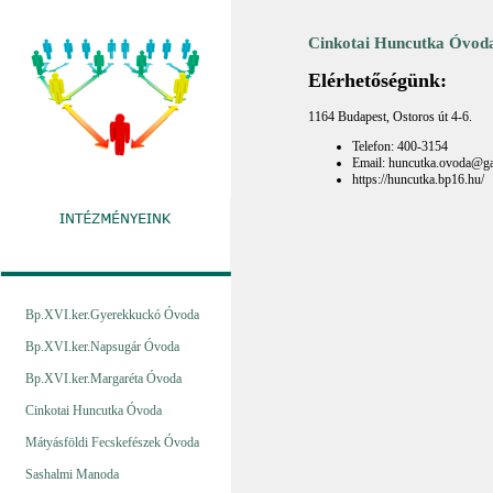
Cinkotai Huncutka Óvod
Elérhetőségünk:
1164 Budapest, Ostoros út 4-6.
Telefon: 400-3154
Email: huncutka.ovoda@g
https://huncutka.bp16.hu/
Bp.XVI.ker.Gyerekkuckó Óvoda
Bp.XVI.ker.Napsugár Óvoda
Bp.XVI.ker.Margaréta Óvoda
Cinkotai Huncutka Óvoda
Mátyásföldi Fecskefészek Óvoda
Sashalmi Manoda