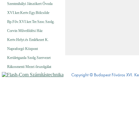
Szentmihályi Játszókert Óvoda
XVI.ker.Kertv.Egy.Bölcsőde
Bp.Főv.XVI.ker.Ter.Szoc.Szolg.
Corvin Művelődési Ház
Kertv.Helyt.és Emlékezet K.
Napraforgó Központ
Kerületgazda Szolg.Szervezet
Rákosmenti Mezei őrszolgálat
Copyright © Budapest Főváros XVI.