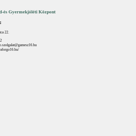
d-és Gyermekjóléti Központ
:
tca 22.
22
go.szolgalat@gamesz16.hu
raforgo16.hu/