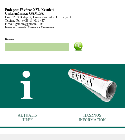
Budapest Fõváros XVI. Kerületi
Önkormányzat GAMESZ
Cím: 1163 Budapest, Havashalom utca 43. D.épület
Telefon: Tel.: (+36-1) 4011-457
E-mail: gamesz@gamesz16.hu
Intézményvezetõ: Sinkovics Zsuzsanna
Keresés
AKTUÁLIS
HASZNOS
HÍREK
INFORMÁCIÓK