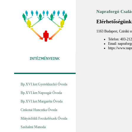
Napraforgó Csalá
Elérhetőségünk
1163 Budapest, Cziráki u
Telefon: 403-21
Email: naprafor
https://www.nap
Bp.XVI.ker.Gyerekkuckó Óvoda
Bp.XVI.ker.Napsugár Óvoda
Bp.XVI.ker.Margaréta Óvoda
Cinkotai Huncutka Óvoda
Mátyásföldi Fecskefészek Óvoda
Sashalmi Manoda