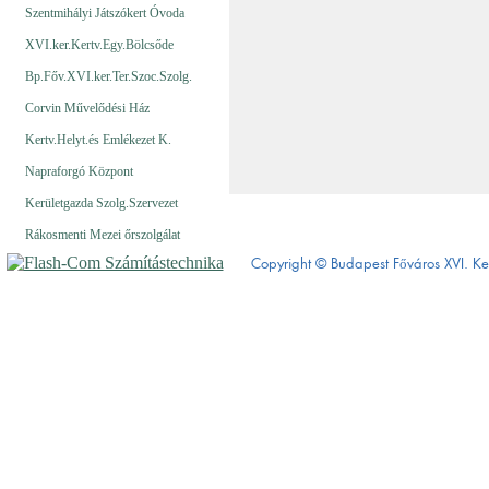
Szentmihályi Játszókert Óvoda
XVI.ker.Kertv.Egy.Bölcsőde
Bp.Főv.XVI.ker.Ter.Szoc.Szolg.
Corvin Művelődési Ház
Kertv.Helyt.és Emlékezet K.
Napraforgó Központ
Kerületgazda Szolg.Szervezet
Rákosmenti Mezei őrszolgálat
Copyright © Budapest Főváros XVI.