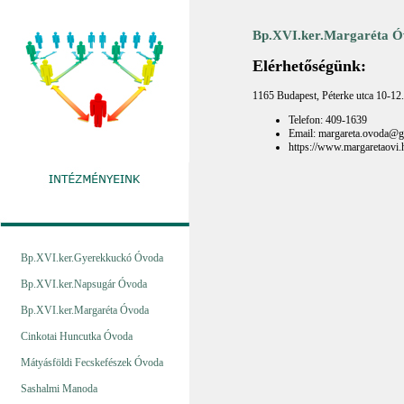
Bp.XVI.ker.Margaréta 
Elérhetőségünk:
1165 Budapest, Péterke utca 10-12.
Telefon: 409-1639
Email: margareta.ovoda@
https://www.margaretaovi.
Bp.XVI.ker.Gyerekkuckó Óvoda
Bp.XVI.ker.Napsugár Óvoda
Bp.XVI.ker.Margaréta Óvoda
Cinkotai Huncutka Óvoda
Mátyásföldi Fecskefészek Óvoda
Sashalmi Manoda