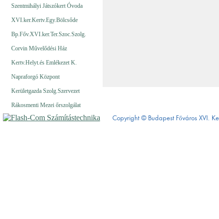
Szentmihályi Játszókert Óvoda
XVI.ker.Kertv.Egy.Bölcsőde
Bp.Főv.XVI.ker.Ter.Szoc.Szolg.
Corvin Művelődési Ház
Kertv.Helyt.és Emlékezet K.
Napraforgó Központ
Kerületgazda Szolg.Szervezet
Rákosmenti Mezei őrszolgálat
Copyright © Budapest Főváros XVI.