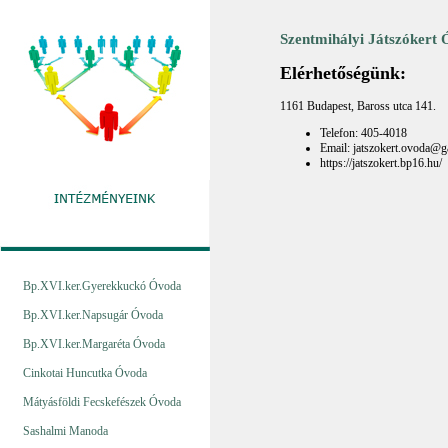
Szentmihályi Játszókert
Elérhetőségünk:
1161 Budapest, Baross utca 141.
Telefon: 405-4018
Email: jatszokert.ovoda@
https://jatszokert.bp16.hu/
Bp.XVI.ker.Gyerekkuckó Óvoda
Bp.XVI.ker.Napsugár Óvoda
Bp.XVI.ker.Margaréta Óvoda
Cinkotai Huncutka Óvoda
Mátyásföldi Fecskefészek Óvoda
Sashalmi Manoda