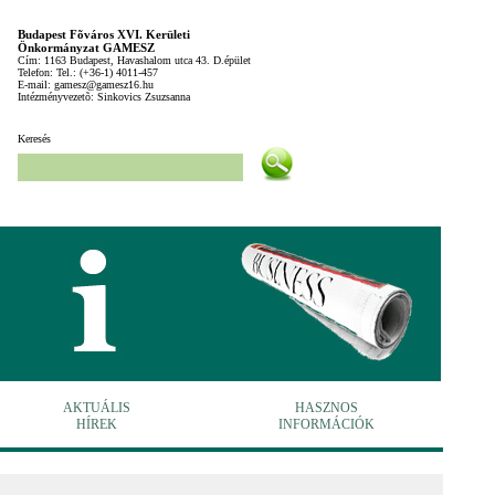
Budapest Fõváros XVI. Kerületi
Önkormányzat GAMESZ
Cím: 1163 Budapest, Havashalom utca 43. D.épület
Telefon: Tel.: (+36-1) 4011-457
E-mail: gamesz@gamesz16.hu
Intézményvezetõ: Sinkovics Zsuzsanna
Keresés
AKTUÁLIS
HASZNOS
HÍREK
INFORMÁCIÓK