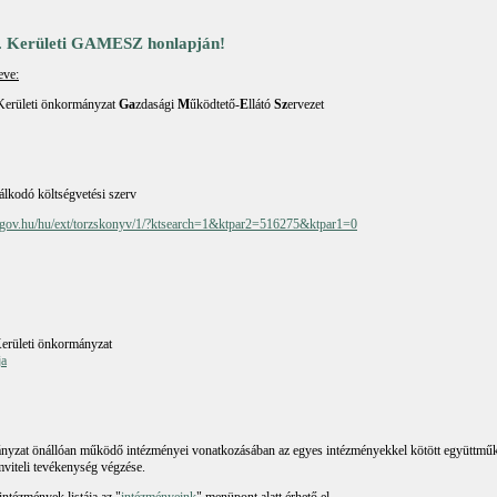
. Kerületi GAMESZ honlapján!
eve:
Kerületi önkormányzat
Ga
zdasági
M
űködtető-
E
llátó
Sz
ervezet
lkodó költségvetési szerv
r.gov.hu/hu/ext/torzskonyv/1/?ktsearch=1&ktpar2=516275&ktpar1=0
erületi önkormányzat
ja
nyzat önállóan működő intézményei vonatkozásában az egyes intézményekkel kötött együttműk
mviteli tevékenység végzése.