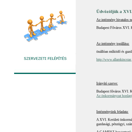
Üdvözöljük a XVI
Az intézmény hivatalos n
Budapest Főváros XVI. 
Az intézmény jogállása:
önállóan működő és gazdá
http://www.allamkincsta
Irányító szerve:
Budapest főváros XVI. K
Az önkormányzat honlap
Intézményünk feladata:
A XVI. Kerületi önkormá
gazdasági, pénzügyi, szá